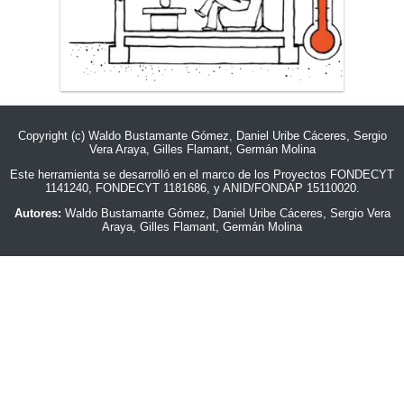
Copyright (c) Waldo Bustamante Gómez, Daniel Uribe Cáceres, Sergio
Vera Araya, Gilles Flamant, Germán Molina
Este herramienta se desarrolló en el marco de los Proyectos FONDECYT
1141240, FONDECYT 1181686, y ANID/FONDAP 15110020.
Autores:
Waldo Bustamante Gómez, Daniel Uribe Cáceres, Sergio Vera
Araya, Gilles Flamant, Germán Molina